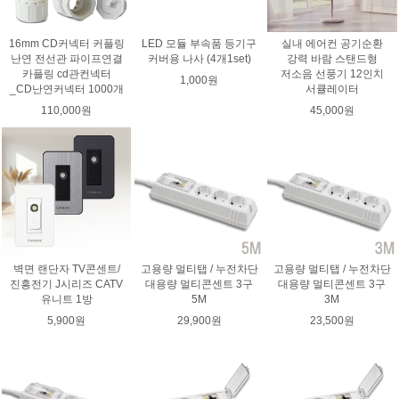
16mm CD커넥터 커플링
LED 모듈 부속품 등기구
실내 에어컨 공기순환
난연 전선관 파이프연결
커버용 나사 (4개1set)
강력 바람 스탠드형
카플링 cd관컨넥터
저소음 선풍기 12인치
1,000원
_CD난연커넥터 1000개
서큘레이터
110,000원
45,000원
벽면 랜단자 TV콘센트/
고용량 멀티탭 / 누전차단
고용량 멀티탭 / 누전차단
진흥전기 J시리즈 CATV
대용량 멀티콘센트 3구
대용량 멀티콘센트 3구
유니트 1방
5M
3M
5,900원
29,900원
23,500원