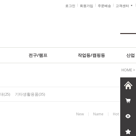
로그인
회원가입
주문배송
고객센터
전구/램프
작업등/캠핑등
산업
HOME
>
(25)
기타생활용품(35)
New
Name
Hot
Bes