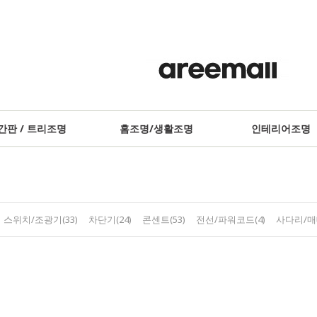
간판 / 트리조명
홈조명/생활조명
인테리어조명
스위치/조광기(33)
차단기(24)
콘센트(53)
전선/파워코드(4)
사다리/매대