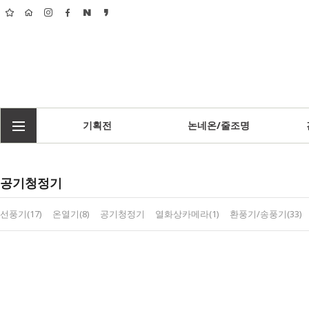
기획전
논네온/줄조명
공기청정기
선풍기(17)
온열기(8)
공기청정기
열화상카메라(1)
환풍기/송풍기(33)