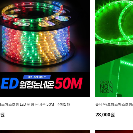
스마스조명 LED 원형 논네온 50M _ 4색칼라
줄네온/크리스마스조명/L
0원
28,000원