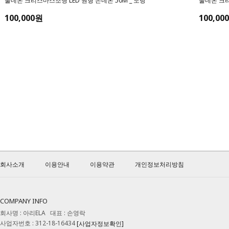
줄네온 크리스마스조명 LED 원형 논네온 50M _ 노랑
줄네온 크리
100,000원
100,00
회사소개
이용안내
이용약관
개인정보처리방침
COMPANY INFO
회사명 : 아리ELA 대표 : 손영락
사업자번호 : 312-18-16434
[사업자정보확인]