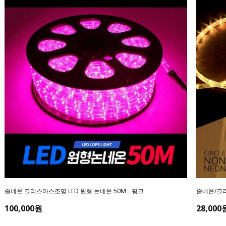
줄네온 크리스마스조명 LED 원형 논네온 50M _ 핑크
줄네온/크리
100,000원
28,000