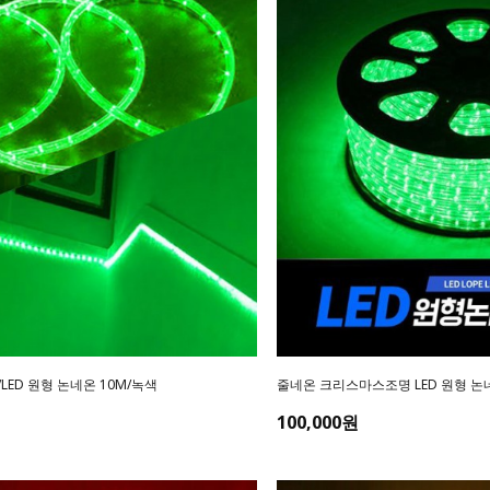
ED 원형 논네온 10M/녹색
줄네온 크리스마스조명 LED 원형 논네
100,000원