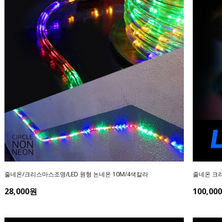
줄네온/크리스마스조명/LED 원형 논네온 10M/4색칼라
줄네온 크리
28,000원
100,00