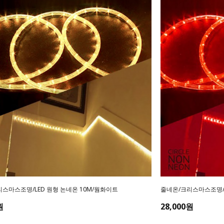
스마스조명/LED 원형 논네온 10M/웜화이트
줄네온/크리스마스조명/L
원
28,000원