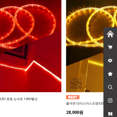
ED 원형 논네온 10M/빨강
줄네온/크리스마스조명/LED 원형 논
28,000원