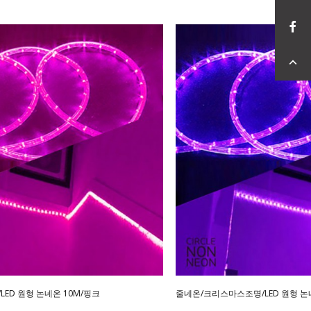
ED 원형 논네온 10M/핑크
줄네온/크리스마스조명/LED 원형 논