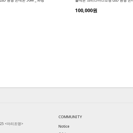
D 원형 논네온 50M _ 파랑
줄네온 크리스마스조명 LED 원형 논네
100,000원
COMMUNITY
525 <아리조명>
Notice