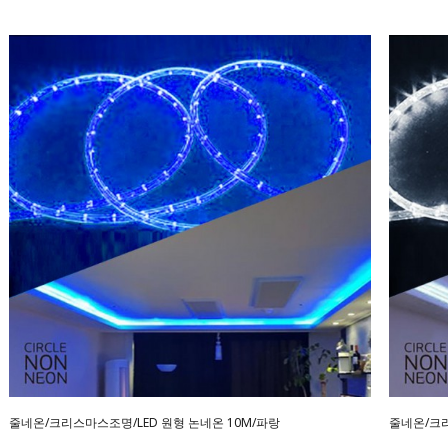
줄네온/크리스마스조명/LED 원형 논네온 10M/파랑
줄네온/크리