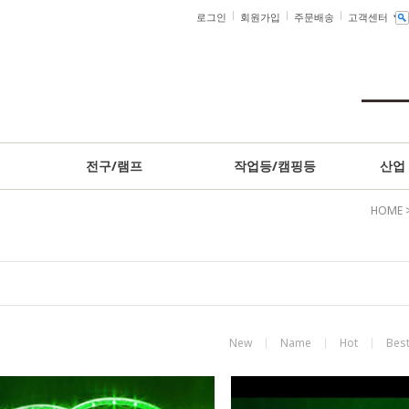
로그인
회원가입
주문배송
고객센터
전구/램프
작업등/캠핑등
산업
HOME
New
Name
Hot
Bes